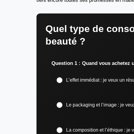
tient encore toutes ses promesses en matièr
Quel type de cons
beauté ?
Question 1 : Quand vous achetez un
L’effet immédiat : je veux un résu
Le packaging et l’image : je veu
La composition et l’éthique : je 