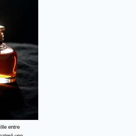
lle entre
 malgré une