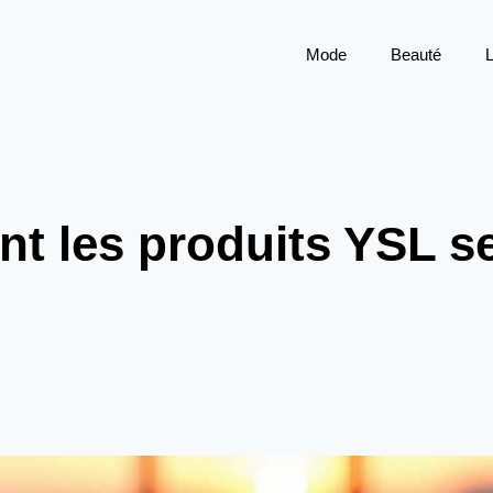
Mode
Beauté
L
nt les produits YSL se