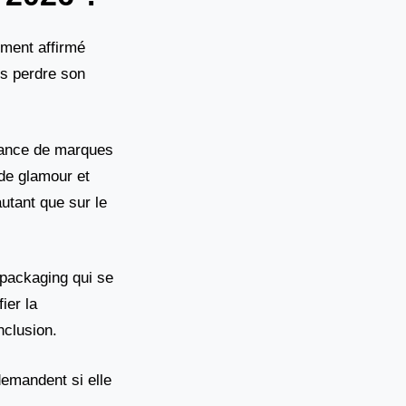
ement affirmé
is perdre son
sance de marques
 de glamour et
tant que sur le
 packaging qui se
ier la
nclusion.
demandent si elle