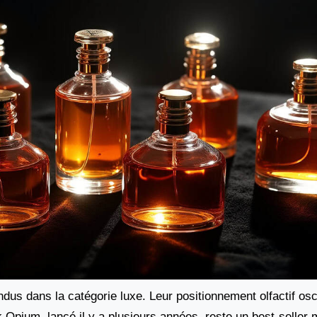
dus dans la catégorie luxe. Leur positionnement olfactif osci
k Opium, lancé il y a plusieurs années, reste un best-seller