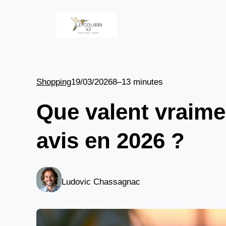
Aller
au
contenu
Shopping
19/03/2026
8–13 minutes
Que valent vraime
avis en 2026 ?
Ludovic Chassagnac