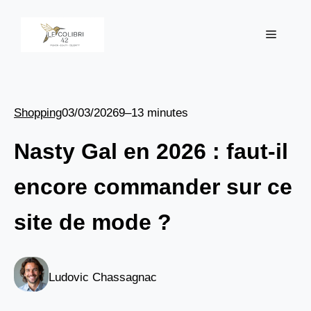
Aller
au
Menu
contenu
Shopping
03/03/2026
9–13 minutes
Nasty Gal en 2026 : faut-il
encore commander sur ce
site de mode ?
Ludovic Chassagnac