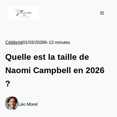
Aller
au
Menu
contenu
Célébrité
01/03/2026
8–13 minutes
Quelle est la taille de
Naomi Campbell en 2026
?
Léo Morel