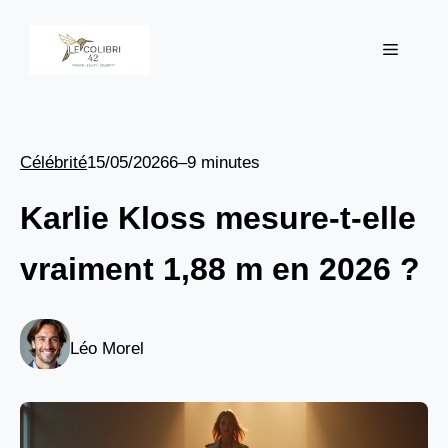
Aller
au
Menu
contenu
Célébrité
15/05/2026
6–9 minutes
Karlie Kloss mesure-t-elle
vraiment 1,88 m en 2026 ?
Léo Morel