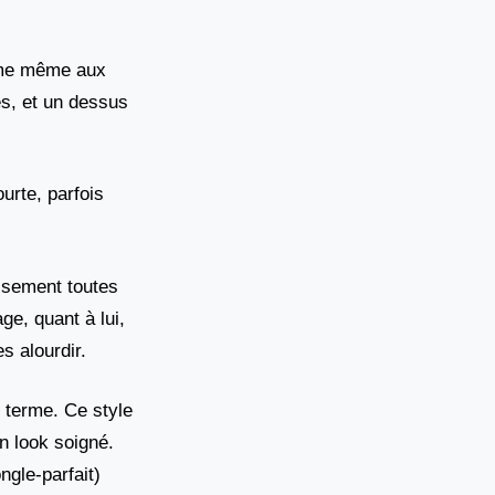
lume même aux
es, et un dessus
ourte, parfois
issement toutes
ge, quant à lui,
s alourdir.
 terme. Ce style
un look soigné.
gle-parfait)