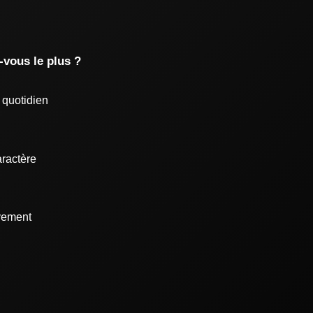
-vous le plus ?
u quotidien
aractère
uvement