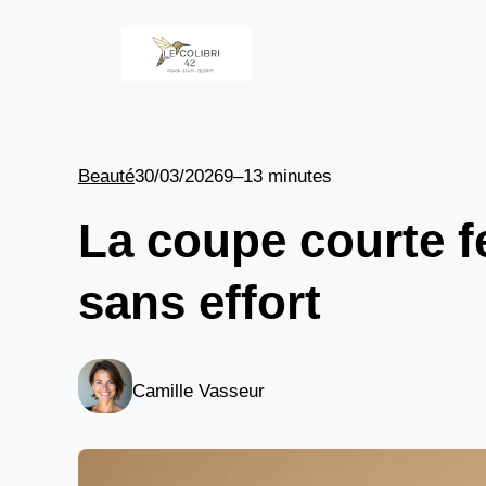
Aller
au
contenu
Beauté
30/03/2026
9–13 minutes
La coupe courte 
sans effort
Camille Vasseur