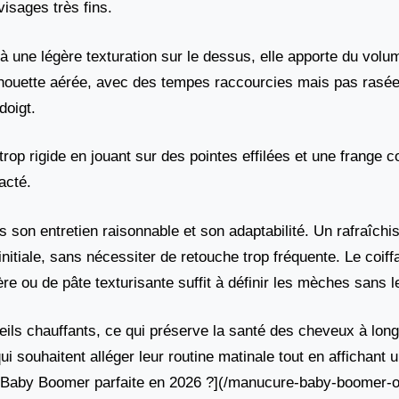
isages très fins.
 à une légère texturation sur le dessus, elle apporte du vo
silhouette aérée, avec des tempes raccourcies mais pas rasé
doigt.
trop rigide en jouant sur des pointes effilées et une frange c
acté.
 son entretien raisonnable et son adaptabilité. Un rafraîch
initiale, sans nécessiter de retouche trop fréquente. Le coiffa
re ou de pâte texturisante suffit à définir les mèches sans le
eils chauffants, ce qui préserve la santé des cheveux à long
i souhaitent alléger leur routine matinale tout en affichant 
 Baby Boomer parfaite en 2026 ?](/manucure-baby-boomer-on