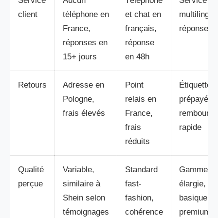
Service
Aucun
Téléphone
Service
client
téléphone en
et chat en
multilingue
France,
français,
réponse e
réponses en
réponse
15+ jours
en 48h
Retours
Adresse en
Point
Étiquette
Pologne,
relais en
prépayée,
frais élevés
France,
rembours
frais
rapide
réduits
Qualité
Variable,
Standard
Gamme
perçue
similaire à
fast-
élargie, du
Shein selon
fashion,
basique a
témoignages
cohérence
premium