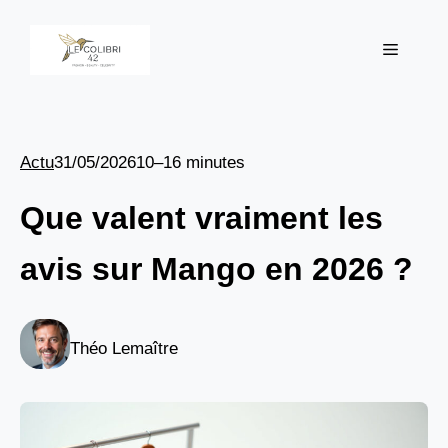
Aller
au
Menu
contenu
Actu
31/05/2026
10–16 minutes
Que valent vraiment les
avis sur Mango en 2026 ?
Théo Lemaître